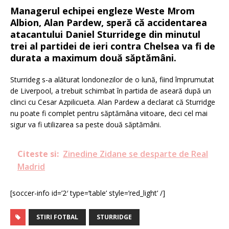
Managerul echipei engleze Weste Mrom
Albion, Alan Pardew, speră că accidentarea
atacantului Daniel Sturridege din minutul
trei al partidei de ieri contra Chelsea va fi de
durata a maximum două săptămâni.
Sturrideg s-a alăturat londonezilor de o lună, fiind împrumutat
de Liverpool, a trebuit schimbat în partida de aseară după un
clinci cu Cesar Azpilicueta. Alan Pardew a declarat că Sturridge
nu poate fi complet pentru săptămâna viitoare, deci cel mai
sigur va fi utilizarea sa peste două săptămâni.
Citeste si:
Zinedine Zidane se desparte de Real
Madrid
[soccer-info id=’2′ type=’table’ style=’red_light’ /]
STIRI FOTBAL
STURRIDGE