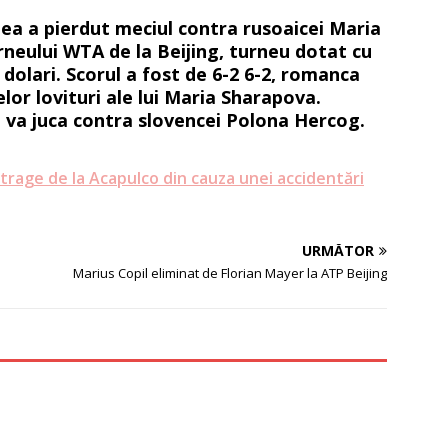
ea a pierdut meciul contra rusoaicei Maria
urneului WTA de la Beijing, turneu dotat cu
 dolari. Scorul a fost de 6-2 6-2, romanca
lor lovituri ale lui Maria Sharapova.
va juca contra slovencei Polona Hercog.
trage de la Acapulco din cauza unei accidentări
URMĂTOR
Marius Copil eliminat de Florian Mayer la ATP Beijing