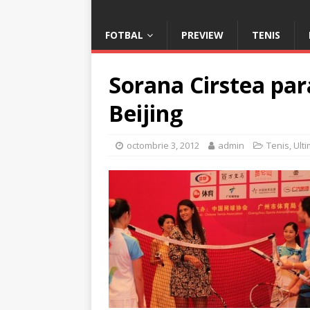
FOTBAL
PREVIEW
TENIS
Sorana Cirstea pa
Beijing
octombrie 3, 2012
admin
Tenis
,
Ulti