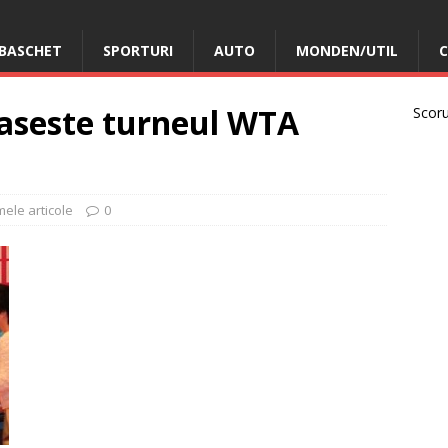
BASCHET
SPORTURI
AUTO
MONDEN/UTIL
C
raseste turneul WTA
Scorur
mele articole
0