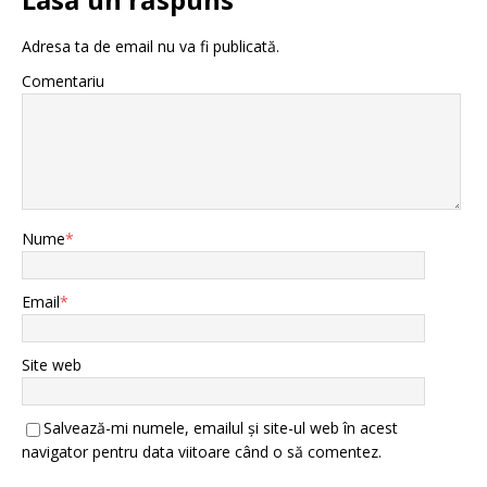
Adresa ta de email nu va fi publicată.
Comentariu
Nume
*
Email
*
Site web
Salvează-mi numele, emailul și site-ul web în acest
navigator pentru data viitoare când o să comentez.