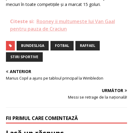
meciuri în toate competițiile și a marcat 15 goluri.
Citeste si:
Rooney ii multumeste lui Van Gaal
pentru pauza de Craciun
BUNDESLIGA
FOTBAL
RAFFAEL
STIRI SPORTIVE
ANTERIOR
Marius Copil a ajuns pe tabloul principal la Wimbledon
URMĂTOR
Messi se retrage de la națională!
FII PRIMUL CARE COMENTEAZĂ
Lasă un răspuns