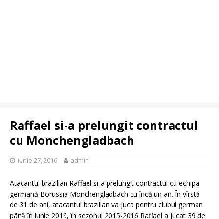
Raffael si-a prelungit contractul
cu Monchengladbach
iunie 27, 2016
admin
Atacantul brazilian Raffael și-a prelungit contractul cu echipa
germană Borussia Monchengladbach cu încă un an. În vîrstă
de 31 de ani, atacantul brazilian va juca pentru clubul german
până în iunie 2019, în sezonul 2015-2016 Raffael a jucat 39 de