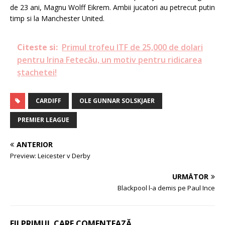
de 23 ani, Magnu Wolff Eikrem. Ambii jucatori au petrecut putin
timp si la Manchester United.
Citeste si:
Primul trofeu ITF de 25,000 de dolari
pentru Irina Fetecău, un motiv pentru ridicarea
ștachetei!
CARDIFF
OLE GUNNAR SOLSKJAER
PREMIER LEAGUE
ANTERIOR
Preview: Leicester v Derby
URMĂTOR
Blackpool l-a demis pe Paul Ince
FII PRIMUL CARE COMENTEAZĂ