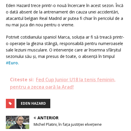
Eden Hazard trece printr-o nouă încercare în acest sezon.
Încă
o dată absent de la antrenament din cauza unei accidentări,
atacantul belgian Real Madrid ar putea fi chiar în pericolul de a
nu mai juca din nou pentru o vreme.
Potrivit cotidianului spaniol Marca, soluția ar fi să treacă printr-
o operație la glezna stângă, responsabilă pentru numeroasele
sale leziuni musculare.
O intervenție care ar însemna sfârșitul
sezonului său și, mai presus de toate, o absență în timpul
#
Euro.
Citeste si:
Fed Cup Junior U18 la tenis feminin,
pentru a zecea oară la Arad!
EDEN HAZARD
ANTERIOR
Michel Platini, în faţa justiţiei elveţiene