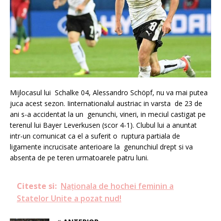
Mijlocasul lui Schalke 04, Alessandro Schöpf, nu va mai putea
juca acest sezon. Iinternationalul austriac in varsta de 23 de
ani s-a accidentat la un genunchi, vineri, in meciul castigat pe
terenul lui Bayer Leverkusen (scor 4-1). Clubul lui a anuntat
intr-un comunicat ca el a suferit o ruptura partiala de
ligamente incrucisate anterioare la genunchiul drept si va
absenta de pe teren urmatoarele patru luni.
Citeste si:
Naționala de hochei feminin a
Statelor Unite a pozat nud!