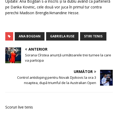
Update: Ana Bogdan s-a înscris și la dublu având ca parteneră
pe Danka Kovinic, cele două vor juca în primul tur contra
perechii Madison Brengle/Amandine Hesse.
ANA BOGDAN
GABRIELA RUSE
STIRI TENIS
ANTERIOR
Sorana Cîrstea anunță următoarele trei turnee la care
va participa
URMĂTOR
Control antidoping pentru Novak Djokovic la ora 3
noaptea, după triumful de la Australian Open
Scoruri live tenis