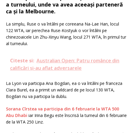
a turneului, unde va avea aceeași parteneră
ca și la Melbourne.
La simplu, Ruse o va întâlni pe coreeana Na-Lae Han, locul
122 WTA, iar perechea Ruse-Kostyuk o vor întâlni pe
chinezoaicele Lin Zhu-Xinyu Wang, locul 271 WTA, în primul tur
al turneului.
Citeste si:
Australian Open: Patru românce din
calificări și-au aflat adversarele
La Lyon va participa Ana Bogdan, ea o va întâlni pe franceza
Clara Burel, ea a primit un wildcard de pe locul 130 WTA,
Bogdan nu va participa la dublu.
Sorana Cîrstea va participa din 6 februarie la WTA 500
Abu Dhabi
iar Irina Begu este înscrisă la turneul din 6 februarie
de la WTA 250 Linz.