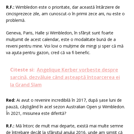
R.F.:
Wimbledon este o prioritate, dar această întârziere de
cincisprezece zile, am cunoscut-o în primii zece ani, nu este o
problemă.
Geneva, Paris, Halle și Wimbledon, în sfârșit sunt foarte
mulțumit de acest calendar, este o modalitate bună de a
reveni pentru mine. Voi lovi o mulțime de mingi și sper că mă
va ajuta pentru gazon, cred că va fi benefic.
Citeste si:
Angelique Kerber vorbește despre
sarcină, dezvăluie când așteaptă întoarcerea ei
la Grand Slam
Red:
Ai avut o revenire incredibilă în 2017, după șase luni de
pauză, câștigând în acel sezon Australian Open și Wimbledon.
În 2021, misiunea este diferită?
R.F.:
Mă întorc de mult mai departe, există mai multe semne
de întrebare decât la sfârșitul anului 2016, unde am simțit că