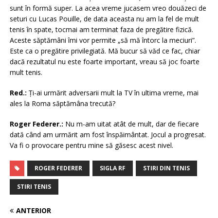
sunt în formă super. La acea vreme jucasem vreo douăzeci de
seturi cu Lucas Pouille, de data aceasta nu am la fel de mult
tenis în spate, tocmai am terminat faza de pregătire fizică.
Aceste săptămâni îmi vor permite „să mă întorc la meciuri”.
Este ca o pregătire privilegiată. Mă bucur să văd ce fac, chiar
dacă rezultatul nu este foarte important, vreau să joc foarte
mult tenis.
Red.:
Ți-ai urmărit adversarii mult la TV în ultima vreme, mai
ales la Roma săptămâna trecută?
Roger Federer.:
Nu m-am uitat atât de mult, dar de fiecare
dată când am urmărit am fost înspăimântat. Jocul a progresat.
Va fi o provocare pentru mine să găsesc acest nivel.
ROGER FEDERER
SIGLA RF
STIRI DIN TENIS
STIRI TENIS
ANTERIOR