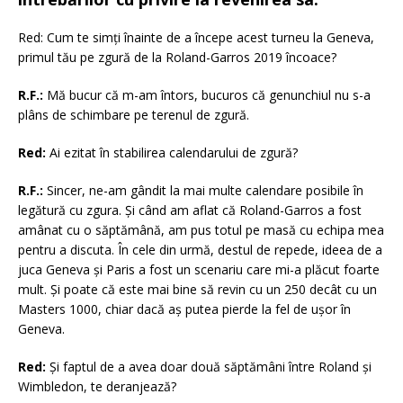
Red: Cum te simți înainte de a începe acest turneu la Geneva,
primul tău pe zgură de la Roland-Garros 2019 încoace?
R.F.:
Mă bucur că m-am întors, bucuros că genunchiul nu s-a
plâns de schimbare pe terenul de zgură.
Red:
Ai ezitat în stabilirea calendarului de zgură?
R.F.:
Sincer, ne-am gândit la mai multe calendare posibile în
legătură cu zgura.
Și când am aflat că Roland-Garros a fost
amânat cu o săptămână, am pus totul pe masă cu echipa mea
pentru a discuta. În cele din urmă, destul de repede, ideea de a
juca Geneva și Paris a fost un scenariu care mi-a plăcut foarte
mult. Și poate că este mai bine să revin cu un 250 decât cu un
Masters 1000, chiar dacă aș putea pierde la fel de ușor în
Geneva.
Red:
Și faptul de a avea doar două săptămâni între Roland și
Wimbledon, te deranjează?