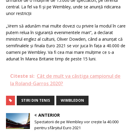
urmărite de o mulțime de 15.000 de spectatori, pe terenul
central. La fel va fi și pe Wembley, unde se anunță ridicarea
unor restricții
„Vrem să adunăm mai multe dovezi cu privire la modul în care
putem relua în siguranță evenimentele mari”, a declarat
ministrul englez al culturii, Oliver Dowden, când a anunțat că
semifinalele și finala Euro 2021 se vor juca în fața a 40.000 de
oameni pe Wembley. Va fi cea mai mare mulțime ce s-a
adunat în Marea Britanie timp de peste 15 luni.
Citeste si:
Cât de mult va câștiga campionul de
la Roland-Garros 2020?
STIRI DIN TENIS
WIMBLEDON
ANTERIOR
Spectatorii de pe Wembley vor crește la 40.000
pentru sfârșitul Euro 2021