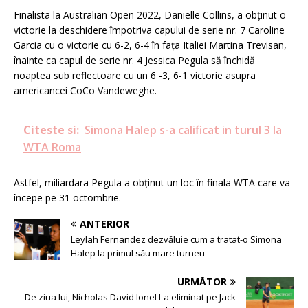
Finalista la Australian Open 2022, Danielle Collins, a obținut o
victorie la deschidere împotriva capului de serie nr. 7 Caroline
Garcia cu o victorie cu 6-2, 6-4 în fața Italiei Martina Trevisan,
înainte ca capul de serie nr. 4 Jessica Pegula să închidă
noaptea sub reflectoare cu un 6 -3, 6-1 victorie asupra
americancei CoCo Vandeweghe.
Citeste si:
Simona Halep s-a calificat in turul 3 la
WTA Roma
Astfel, miliardara Pegula a obținut un loc în finala WTA care va
începe pe 31 octombrie.
ANTERIOR
Leylah Fernandez dezvăluie cum a tratat-o Simona
Halep la primul său mare turneu
URMĂTOR
De ziua lui, Nicholas David Ionel l-a eliminat pe Jack