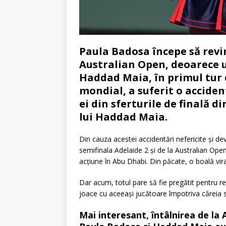
Paula Badosa începe să revin
Australian Open, deoarece u
Haddad Maia, în primul tur 
mondial, a suferit o acciden
ei din sferturile de finală 
lui Haddad Maia.
Din cauza acestei accidentări nefericite și d
semifinala Adelaide 2 și de la Australian Op
acțiune în Abu Dhabi. Din păcate, o boală vir
Dar acum, totul pare să fie pregătit pentru 
joace cu aceeași jucătoare împotriva căreia s
Mai interesant, întâlnirea de la