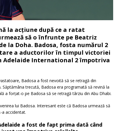
ă la acțiune după ce a ratat
rmează să o înfrunte pe Beatriz
de la Doha. Badosa, fosta numărul 2
tare a aductorilor în timpul victoriei
din Adelaide International 2 împotriva
evastatoare, Badosa a fost nevoită să se retragă din
en. Săptămâna trecută, Badosa era programată să revină la
ală a forțat-o pe Badosa să se retragă târziu din Abu Dhabi.
revenirea lui Badosa. Interesant este că Badosa urmează să
-a accidentat.
 Adelaide a fost de fapt prima dată când