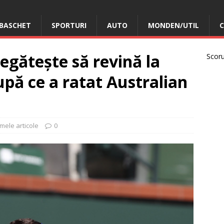
BASCHET
SPORTURI
AUTO
MONDEN/UTIL
C
egătește să revină la
Scorur
upă ce a ratat Australian
imele articole
0