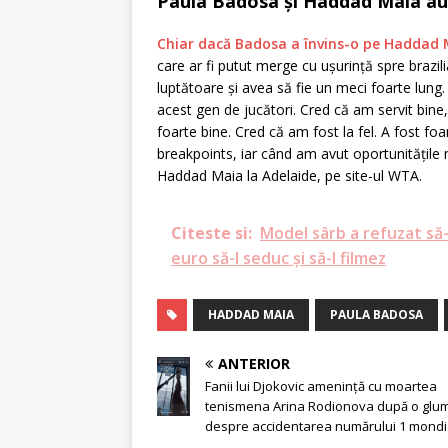
Paula Badosa și Haddad Maia au 
Chiar dacă Badosa a învins-o pe Haddad
care ar fi putut merge cu ușurință spre brazil
luptătoare și avea să fie un meci foarte lung.
acest gen de jucători. Cred că am servit bi
foarte bine. Cred că am fost la fel. A fost fo
breakpoints, iar când am avut oportunitățile
Haddad Maia la Adelaide, pe site-ul WTA.
Citeste si:
Model sârb a refuzat să-
euro să-l seduc și să-l filmez
HADDAD MAIA
PAULA BADOSA
ANTERIOR
Fanii lui Djokovic amenință cu moartea
tenismena Arina Rodionova după o glu
despre accidentarea numărului 1 mondi