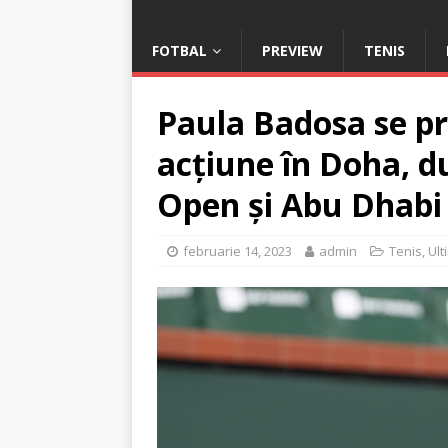
FOTBAL
PREVIEW
TENIS
Paula Badosa se pr
acțiune în Doha, d
Open și Abu Dhabi
februarie 14, 2023
admin
Tenis
,
Ult