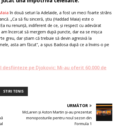
jucat una împotriva celeilalte.
 Maia
în două seturi la Adelaide, a fost un meci foarte strâns
iancă. „Ca să fiu sinceră, știu (Haddad Maia) este o
 Ea nu renunță, indiferent de ce, și respect cu adevărat
ne, am încercat să mergem după puncte, dar ea se mișca
arte greu, dar știam că trebuie să devin agresivă la
 mele, asta am făcut”, a spus Badosa după ce a învins-o pe
l desființeze pe Djokovic: Mi-au oferit 60.000 de
STIRI TENIS
URMĂTOR
McLaren şi Aston Martin şi-au prezentat
mă
monoposturile pentru noul sezon din
al
Formula 1