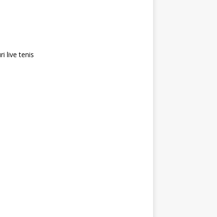
i live tenis