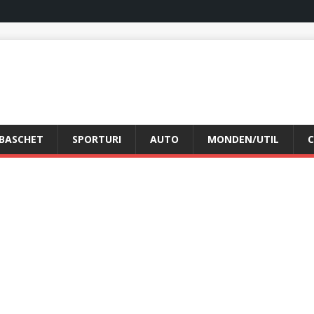
BASCHET
SPORTURI
AUTO
MONDEN/UTIL
C