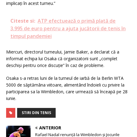
implicați în acest turneu.”
Citeste si:
ATP efectuează o primă plată de
3.995 de euro pentru a ajuta jucătorii de tenis în
timpul pandemiei
Miercuri, directorul turneului, Jamie Baker, a declarat că a
informat echipa lui Osaka că organizatorii sunt „complet
deschiși pentru orice discuție” în caz de probleme.
Osaka s-a retras luni de la turneul de iarbă de la Berlin WTA
5000 de săptămâna viitoare, alimentând îndoieli cu privire la
participarea sa la Wimbledon, care urmează să înceapă pe 28
iunie.
STIRI DIN TENIS
ANTERIOR
Rafael Nadal renunță la Wimbledon și Jocurile