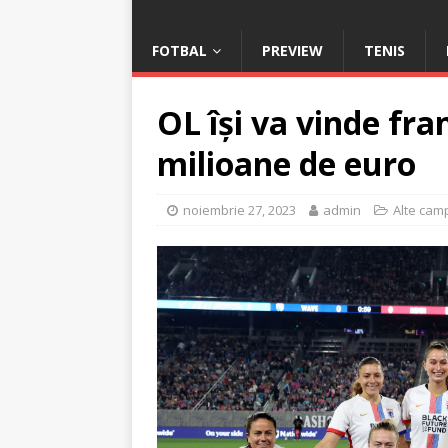
FOTBAL
PREVIEW
TENIS
OL își va vinde fra
milioane de euro
noiembrie 27, 2023
admin
Alte cam