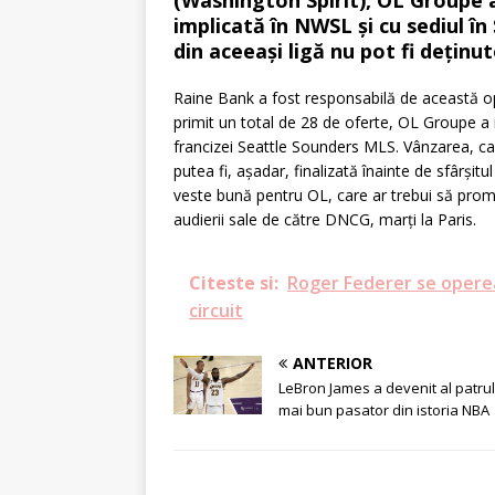
(Washington Spirit), OL Groupe a
implicată în NWSL și cu sediul î
din aceeași ligă nu pot fi deținu
Raine Bank a fost responsabilă de această ope
primit un total de 28 de oferte, OL Groupe a i
francizei Seattle Sounders MLS. Vânzarea, ca
putea fi, așadar, finalizată înainte de sfârși
veste bună pentru OL, care ar trebui să prom
audierii sale de către DNCG, marți la Paris.
Citeste si:
Roger Federer se opereaz
circuit
ANTERIOR
LeBron James a devenit al patrul
mai bun pasator din istoria NBA