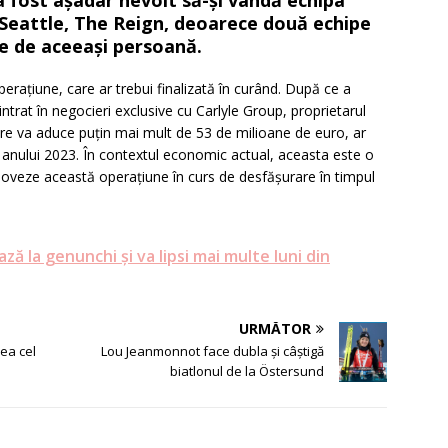
 fost așadar nevoit să-și vândă echipa
n Seattle, The Reign, deoarece două echipe
te de aceeași persoană.
rațiune, care ar trebui finalizată în curând. După ce a
ntrat în negocieri exclusive cu Carlyle Group, proprietarul
re va aduce puțin mai mult de 53 de milioane de euro, ar
tul anului 2023. În contextul economic actual, aceasta este o
oveze această operațiune în curs de desfășurare în timpul
ă la genunchi şi va lipsi mai multe luni din
URMĂTOR
ea cel
Lou Jeanmonnot face dubla și câștigă
biatlonul de la Östersund