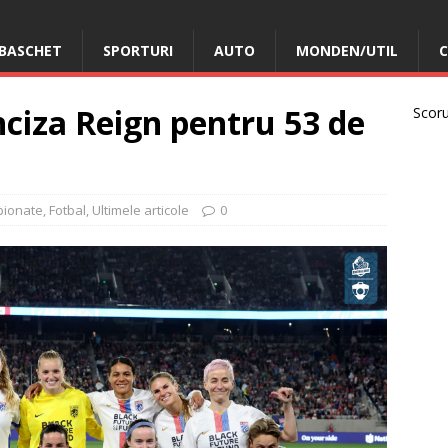
BASCHET
SPORTURI
AUTO
MONDEN/UTIL
C
nciza Reign pentru 53 de
Scorur
pionate
,
Fotbal
,
Ultimele articole
0