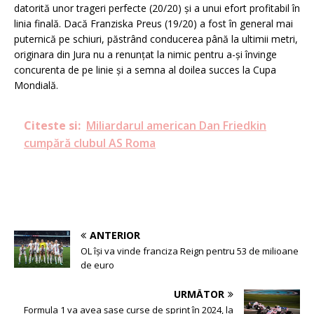
datorită unor trageri perfecte (20/20) și a unui efort profitabil în
linia finală. Dacă Franziska Preus (19/20) a fost în general mai
puternică pe schiuri, păstrând conducerea până la ultimii metri,
originara din Jura nu a renunțat la nimic pentru a-și învinge
concurenta de pe linie și a semna al doilea succes la Cupa
Mondială.
Citeste si:
Miliardarul american Dan Friedkin
cumpără clubul AS Roma
ANTERIOR
OL își va vinde franciza Reign pentru 53 de milioane
de euro
URMĂTOR
Formula 1 va avea şase curse de sprint în 2024, la