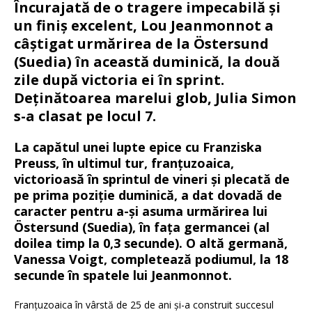
Încurajată de o tragere impecabilă și
un finiș excelent, Lou Jeanmonnot a
câștigat urmărirea de la Östersund
(Suedia) în această duminică, la două
zile după victoria ei în sprint.
Deținătoarea marelui glob, Julia Simon
s-a clasat pe locul 7.
La capătul unei lupte epice cu Franziska
Preuss, în ultimul tur, franțuzoaica,
victorioasă în sprintul de vineri și plecată de
pe prima poziție duminică, a dat dovadă de
caracter pentru a-și asuma urmărirea lui
Östersund (Suedia), în fața germancei (al
doilea timp la 0,3 secunde). O altă germană,
Vanessa Voigt, completează podiumul, la 18
secunde în spatele lui Jeanmonnot.
Franțuzoaica în vârstă de 25 de ani și-a construit succesul