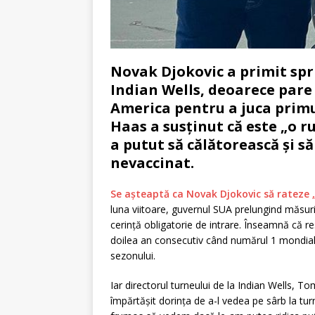
Novak Djokovic a primit spri
Indian Wells, deoarece pare c
America pentru a juca prim
Haas a susținut că este „o 
a putut să călătorească și s
nevaccinat.
Se așteaptă ca Novak Djokovic să rateze 
luna viitoare, guvernul SUA prelungind măsur
cerință obligatorie de intrare. Înseamnă că res
doilea an consecutiv când numărul 1 mondial
sezonului.
Iar directorul turneului de la Indian Wells, T
împărtășit dorința de a-l vedea pe sârb la tu