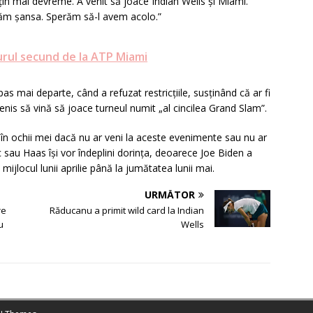
n mai devreme. A venit să joace Indian Wells și Miami.
 dăm șansa. Sperăm să-l avem acolo.”
urul secund de la ATP Miami
pas mai departe, când a refuzat restricțiile, susținând că ar fi
tenis să vină să joace turneul numit „al cincilea Grand Slam”.
e în ochii mei dacă nu ar veni la aceste evenimente sau nu ar
c sau Haas își vor îndeplini dorința, deoarece Joe Biden a
la mijlocul lunii aprilie până la jumătatea lunii mai.
URMĂTOR
re
Răducanu a primit wild card la Indian
u
Wells