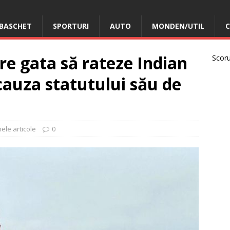
BASCHET
SPORTURI
AUTO
MONDEN/UTIL
C
e gata să rateze Indian
Scorur
cauza statutului său de
mele articole
0