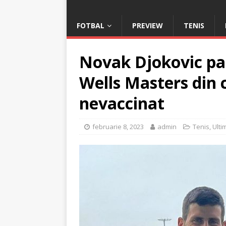
FOTBAL
PREVIEW
TENIS
Novak Djokovic par
Wells Masters din 
nevaccinat
februarie 8, 2023
admin
Tenis
,
Ulti