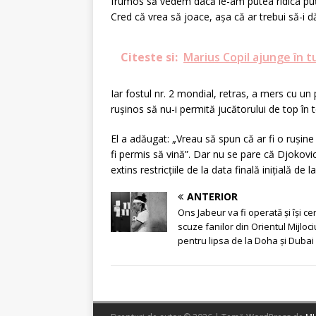
frumos să vedem dacă le-am putea ridica puți
Cred că vrea să joace, așa că ar trebui să-i
Citeste si:
Marius Copil ajunge în t
Iar fostul nr. 2 mondial, retras, a mers cu un 
rușinos să nu-i permită jucătorului de top în 
El a adăugat: „Vreau să spun că ar fi o rușin
fi permis să vină”. Dar nu se pare că Djokovi
extins restricțiile de la data finală inițială de 
ANTERIOR
Ons Jabeur va fi operată și își ce
scuze fanilor din Orientul Mijloci
pentru lipsa de la Doha și Dubai