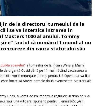
jin de la directorul turneului de la
ă i se va interzice intrarea în
ul Masters 1000 al anului. Tommy
rușine” faptul că numărul 1 mondial nu
ă concureze din cauza statutului său
„dubla soarelui”
a turneelor de la Indian Wells și Miami
ile de urgență Covid până pe 11 mai, făcând vaccinarea o
tricțiile vor fi renunțate la timp pentru US Open, dar va fi al
 este forțat să rateze primele două evenimente Masters ale
ommy Haas, a vorbit acum împotriva regulilor, în timp ce și-a
rneul său luna viitoare, spunând pentru Tennis365: „Ar fi