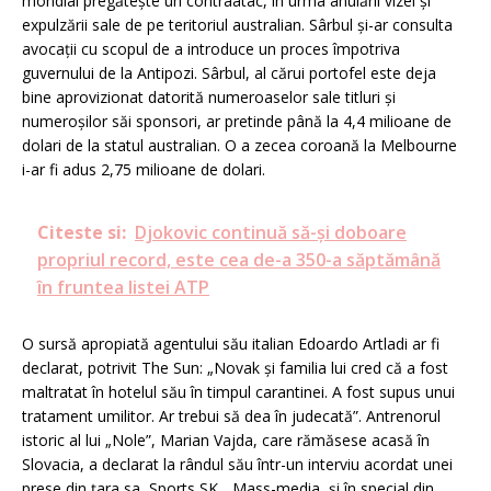
mondial pregătește un contraatac, în urma anulării vizei și
expulzării sale de pe teritoriul australian. Sârbul și-ar consulta
avocații cu scopul de a introduce un proces împotriva
guvernului de la Antipozi. Sârbul, al cărui portofel este deja
bine aprovizionat datorită numeroaselor sale titluri și
numeroșilor săi sponsori, ar pretinde până la 4,4 milioane de
dolari de la statul australian. O a zecea coroană la Melbourne
i-ar fi adus 2,75 milioane de dolari.
Citeste si:
Djokovic continuă să-și doboare
propriul record, este cea de-a 350-a săptămână
în fruntea listei ATP
O sursă apropiată agentului său italian Edoardo Artladi ar fi
declarat, potrivit The Sun: „Novak și familia lui cred că a fost
maltratat în hotelul său în timpul carantinei. A fost supus unui
tratament umilitor. Ar trebui să dea în judecată”. Antrenorul
istoric al lui „Nole”, Marian Vajda, care rămăsese acasă în
Slovacia, a declarat la rândul său într-un interviu acordat unei
prese din țara sa, Sports SK. „Mass-media, și în special din