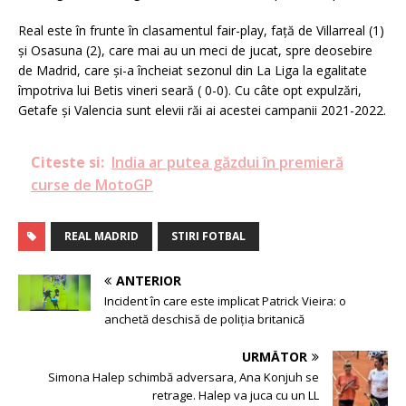
Real este în frunte în clasamentul fair-play, față de Villarreal (1)
și Osasuna (2), care mai au un meci de jucat, spre deosebire
de Madrid, care și-a încheiat sezonul din La Liga la egalitate
împotriva lui Betis vineri seară ( 0-0). Cu câte opt expulzări,
Getafe și Valencia sunt elevii răi ai acestei campanii 2021-2022.
Citeste si:
India ar putea găzdui în premieră
curse de MotoGP
REAL MADRID
STIRI FOTBAL
ANTERIOR
Incident în care este implicat Patrick Vieira: o
anchetă deschisă de poliția britanică
URMĂTOR
Simona Halep schimbă adversara, Ana Konjuh se
retrage. Halep va juca cu un LL