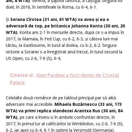
ani, 8 WTA)
. Serena, a şaptea favorită, a câştigat singurul lor
duel, în 2016, în semifinale la Roma, cu 6-4, 6-1.
Şi
Sorana Cîrstea (31 ani, 61 WTA) va avea şi ea o
adversară de top, pe britanica Johanna Konta (30 ani, 20
WTA)
. Konta are 2-1 în meciurile directe, după ce s-a impus în
2017, la Mamaia, în Fed Cup, cu 6-2, 6-3, şi câteva luni mai
târziu, la Eastbourne, în turul al doilea, cu 6-2, 6-2. Singura
victorie a Soranei s-a înregistrat anul trecut, în turul secund la
US Open, cu 2-6, 7-6 (5), 6-4,
Citeste si:
Alan Pardew a fost demis de Crystal
Palace
Celelalte două românce de pe tabloul principal par să aibă
adversare mai accesibile.
Mihaela Buzărnescu (33 ani, 173
WTA) va primi replica olandezei Arantxa Rus (30 ani, 84
WTA)
, pe care a învins-o în ambele confruntări directe, în
2017, în primul tur al calificărilor la Wimbledon, cu 2-6, 7-6 (9),
6-2, iar apoi cu 6-4, 6-1 în optimi la Versmold (Germania).