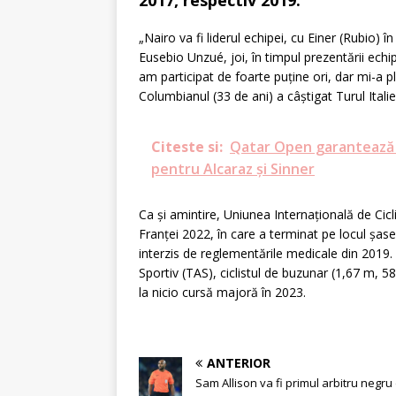
„Nairo va fi liderul echipei, cu Einer (Rubio) î
Eusebio Unzué, joi, în timpul prezentării echip
am participat de foarte puține ori, dar mi-a p
Columbianul (33 de ani) a câștigat Turul Italie
Citeste si:
Qatar Open garantează s
pentru Alcaraz și Sinner
Ca și amintire, Uniunea Internațională de Cic
Franței 2022, în care a terminat pe locul șas
interzis de reglementările medicale din 2019.
Sportiv (TAS), ciclistul de buzunar (1,67 m, 5
la nicio cursă majoră în 2023.
ANTERIOR
Sam Allison va fi primul arbitru negru