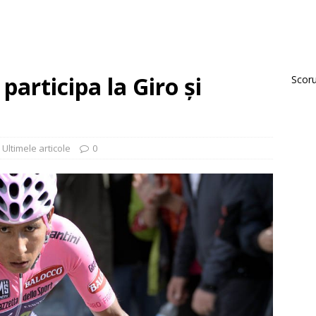
articipa la Giro și
Scorur
,
Ultimele articole
0