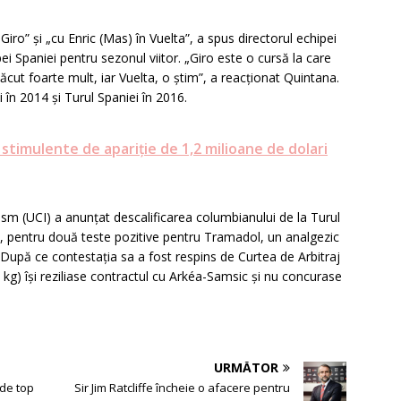
n Giro” și „cu Enric (Mas) în Vuelta”, a spus directorul echipei
ei Spaniei pentru sezonul viitor. „Giro este o cursă la care
lăcut foarte mult, iar Vuelta, o știm”, a reacționat Quintana.
i în 2014 și Turul Spaniei în 2016.
timulente de apariție de 1,2 milioane de dolari
lism (UCI) a anunțat descalificarea columbianului de la Turul
e, pentru două teste pozitive pentru Tramadol, un analgezic
 După ce contestația sa a fost respins de Curtea de Arbitraj
8 kg) își reziliase contractul cu Arkéa-Samsic și nu concurase
URMĂTOR
 de top
Sir Jim Ratcliffe încheie o afacere pentru