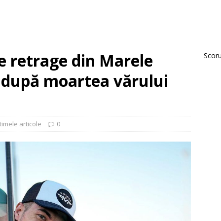
e retrage din Marele
Scorur
i după moartea vărului
timele articole
0