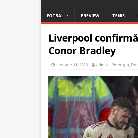
FOTBAL
PREVIEW
TENIS
Liverpool confirmă
Conor Bradley
ianuarie 11, 2026
admin
Anglia
,
Fot