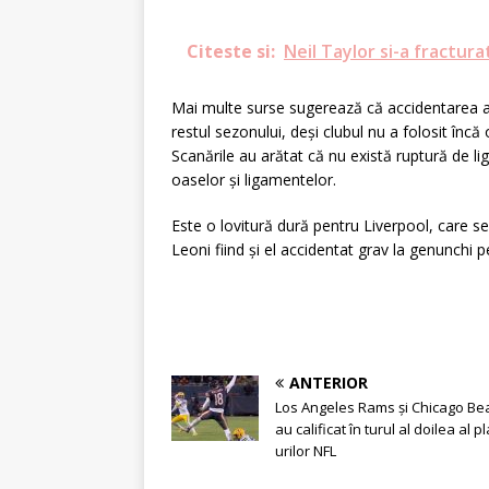
Citeste si:
Neil Taylor si-a fractur
Mai multe surse sugerează că accidentarea ar 
restul sezonului, deși clubul nu a folosit înc
Scanările au arătat că nu există ruptură de lig
oaselor și ligamentelor.
Este o lovitură dură pentru Liverpool, care 
Leoni fiind și el accidentat grav la genunchi p
ANTERIOR
Los Angeles Rams și Chicago Bea
au calificat în turul al doilea al pl
urilor NFL