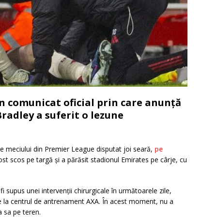
n comunicat oficial prin care anunță
radley a suferit o lezune
le meciului din Premier League disputat joi seară,
pe
ost scos pe targă și a părăsit stadionul Emirates pe cârje, cu
fi supus unei intervenții chirurgicale în următoarele zile,
 la centrul de antrenament AXA. În acest moment, nu a
a sa pe teren.