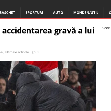
BASCHET
SPORTURI
AUTO
MONDEN/UTIL
C
 accidentarea gravă a lui
Scorur
bal
,
Ultimele articole
0