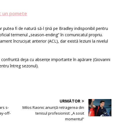
at un pomete
putea fi de natură să-l țină pe Bradley indisponibil pentru
ă oficial termenul „season-ending” în comunicatul propriu.
ament încrucișat anterior (ACL), dar există leziuni la nivelul
se confruntă deja cu absențe importante în apărare (Giovanni
entru întreg sezonul).
URMĂTOR
rs s-
Milos Raonic anunță retragerea din
ay-off-
tenisul profesionist: „A sosit
momentul”