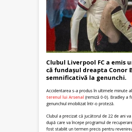
Clubul Liverpool FC a emis u
că fundașul dreapta Conor B
semnificativă la genunchi.
Accidentarea s-a produs în ultimele minute a
terenul lui Arsenal
(remiză 0-0). Bradley a f
genunchiul imobilizat într-o proteză.
Clubul a precizat că jucătorul de 22 de ani va 
după care va începe programul de recuperare
fost stabilit un termen precis pentru revenire