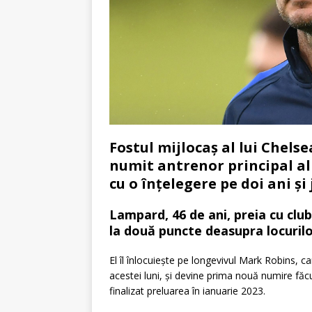
Fostul mijlocaș al lui Chelse
numit antrenor principal al
cu o înțelegere pe doi ani și
Lampard, 46 de ani, preia cu clu
la două puncte deasupra locuril
El îl înlocuiește pe longevivul Mark Robins, c
acestei luni, și devine prima nouă numire făc
finalizat preluarea în ianuarie 2023.