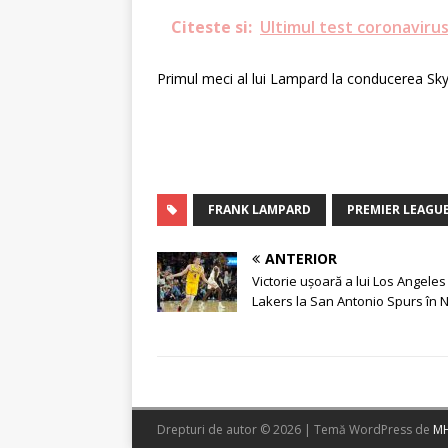
Citeste si:
Ultimul test coronavirus
Primul meci al lui Lampard la conducerea Sky 
FRANK LAMPARD
PREMIER LEAGU
ANTERIOR
Victorie ușoară a lui Los Angeles
Lakers la San Antonio Spurs în 
Drepturi de autor © 2026 | Temă WordPress de
MH