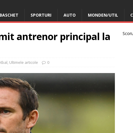
BASCHET
SPORTURI
AUTO
MONDEN/UTIL
C
it antrenor principal la
Scorur
otbal
,
Ultimele articole
0