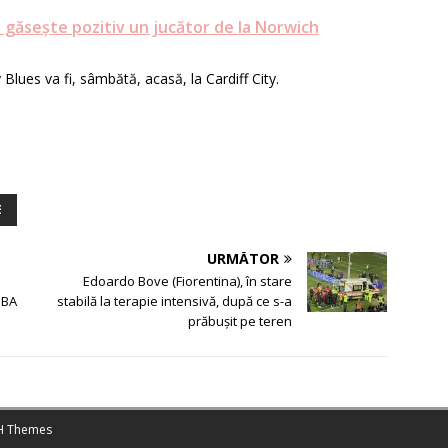
 găsește pozitiv un jucător de la Norwich
Blues va fi, sâmbătă, acasă, la Cardiff City.
E
URMĂTOR
Edoardo Bove (Fiorentina), în stare
NBA
stabilă la terapie intensivă, după ce s-a
prăbuşit pe teren
 Themes