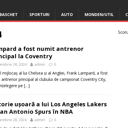
BASCHET
SPORTURI
AUTO
MONDEN/UTIL
C
4
Scorur
pard a fost numit antrenor
ncipal la Coventry
embrie 28, 2024
admin
0
l mijlocaș al lui Chelsea și al Angliei, Frank Lampard, a fost
 antrenor principal al clubului de campionat Coventry City,
înțelegere pe
[…]
torie ușoară a lui Los Angeles Lakers
San Antonio Spurs în NBA
embrie 28, 2024
admin
0