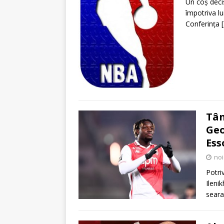
Un coș decis
împotriva l
Conferința
Tân
Geo
Ess
noi
Potri
Ileni
seara