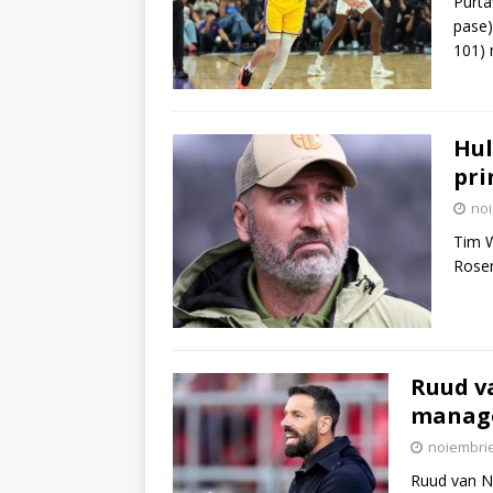
Purta
pase)
101) 
Hul
pri
noi
Tim W
Rosen
Ruud va
manager
noiembrie
Ruud van Ni