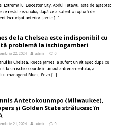
e: Extrema lui Leicester City, Abdul Fatawu, este de așteptat
teze restul sezonului, după ce a suferit o ruptură de
ent încrucișat anterior. Jamie
[…]
es de la Chelsea este indisponibil cu
ltă problemă la ischiogamberi
embrie 22, 2024
admin
0
anul lui Chelsea, Reece James, a suferit un alt eșec după ce
ănit la un ischio-coarde în timpul antrenamentului, a
luit managerul Blues, Enzo
[…]
nnis Antetokounmpo (Milwaukee),
ppers și Golden State strălucesc în
A
embrie 21, 2024
admin
0