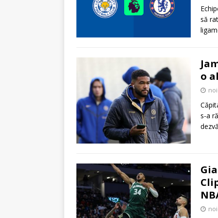
Echip
să ra
ligam
Jam
o a
noi
Căpit
s-a r
dezvă
Gia
Cli
NB
noi