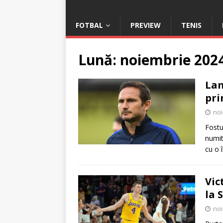
FOTBAL
PREVIEW
TENIS
Lună:
noiembrie 202
Lam
pri
noi
Fostu
numit
cu o 
Vic
la 
noi