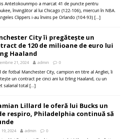
is Antetokounmpo a marcat 41 de puncte pentru
ukee, învingător al lui Chicago (122-106), miercuri în NBA.
ngeles Clippers i-au învins pe Orlando (104-93)
[…]
chester City îi pregăteşte un
tract de 120 de milioane de euro lui
ing Haaland
embrie 21, 2024
admin
0
l de fotbal Manchester City, campion en titre al Angliei, îi
teşte un contract pe cinci ani lui Erling Haaland, cu un
t salarial total
[…]
mian Lillard le oferă lui Bucks un
de respiro, Philadelphia continuă să
unde
 19, 2024
admin
0