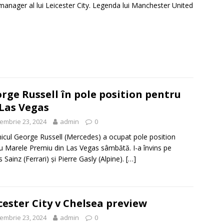
anager al lui Leicester City. Legenda lui Manchester United
rge Russell în pole position pentru
Las Vegas
embrie 23, 2024
admin
0
nicul George Russell (Mercedes) a ocupat pole position
u Marele Premiu din Las Vegas sâmbătă. I-a învins pe
 Sainz (Ferrari) și Pierre Gasly (Alpine).
[…]
cester City v Chelsea preview
embrie 23, 2024
admin
0