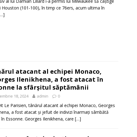
iv al lui Damian Lillard i-a permis lui Milwaukee să câștige
ui Houston (101-100), în timp ce 76ers, acum ultima în
[…]
ărul atacant al echipei Monaco,
rges Ilenikhena, a fost atacat în
onne la sfârșitul săptămânii
embrie 18, 2024
admin
0
vit Le Parisien, tânărul atacant al echipei Monaco, Georges
khena, a fost atacat și jefuit de indivizi înarmați sâmbătă
 în Essonne. Georges Ilenikhena, care
[…]