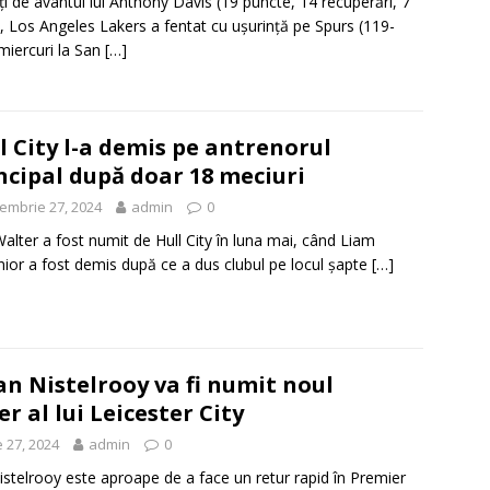
ți de avântul lui Anthony Davis (19 puncte, 14 recuperări, 7
, Los Angeles Lakers a fentat cu ușurință pe Spurs (119-
miercuri la San
[…]
l City l-a demis pe antrenorul
ncipal după doar 18 meciuri
embrie 27, 2024
admin
0
alter a fost numit de Hull City în luna mai, când Liam
ior a fost demis după ce a dus clubul pe locul șapte
[…]
n Nistelrooy va fi numit noul
 al lui Leicester City
 27, 2024
admin
0
stelrooy este aproape de a face un retur rapid în Premier