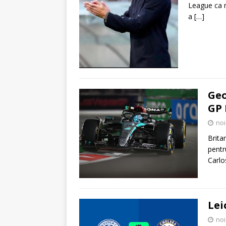
League ca m
a
[…]
Geo
GP 
noi
Brita
pentr
Carlos
Lei
noi