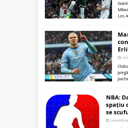
Giann
Milwa
Los A
Man
con
Erl
noi
Clubu
pregă
pache
NBA: Da
spațiu 
se scuf
noiembrie