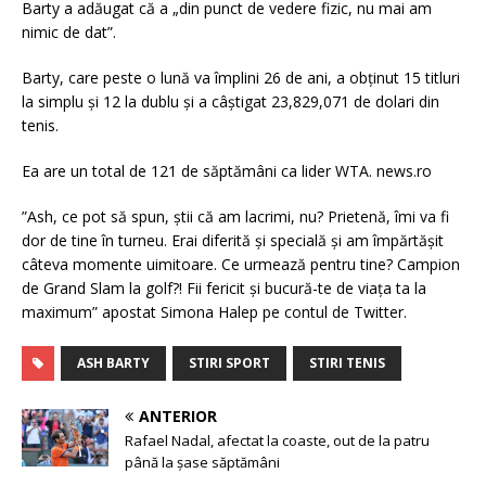
Barty a adăugat că a „din punct de vedere fizic, nu mai am
nimic de dat”.
Barty, care peste o lună va împlini 26 de ani, a obţinut 15 titluri
la simplu şi 12 la dublu şi a câştigat 23,829,071 de dolari din
tenis.
Ea are un total de 121 de săptămâni ca lider WTA. news.ro
”Ash, ce pot să spun, știi că am lacrimi, nu?
Prietenă, îmi va fi
dor de tine în turneu.
Erai diferită și specială și am împărtășit
câteva momente uimitoare.
Ce urmează pentru tine?
Campion
de Grand Slam la golf?!
Fii fericit și bucură-te de viața ta la
maximum” apostat Simona Halep pe contul de Twitter.
ASH BARTY
STIRI SPORT
STIRI TENIS
ANTERIOR
Rafael Nadal, afectat la coaste, out de la patru
până la șase săptămâni