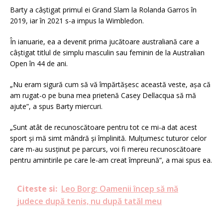
Barty a câştigat primul ei Grand Slam la Rolanda Garros în
2019, iar în 2021 s-a impus la Wimbledon.
În ianuarie, ea a devenit prima jucătoare australiană care a
câştigat titlul de simplu masculin sau feminin de la Australian
Open în 44 de ani.
„Nu eram sigură cum să vă împărtăşesc această veste, aşa că
am rugat-o pe buna mea prietenă Casey Dellacqua să mă
ajute”, a spus Barty miercuri.
„Sunt atât de recunoscătoare pentru tot ce mi-a dat acest
sport şi mă simt mândră şi împlinită. Mulţumesc tuturor celor
care m-au susţinut pe parcurs, voi fi mereu recunoscătoare
pentru amintirile pe care le-am creat împreună”, a mai spus ea.
Citeste si:
Leo Borg: Oamenii încep să mă
judece după tenis, nu după tatăl meu