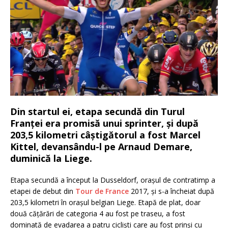
Din startul ei, etapa secundă din Turul
Franței era promisă unui sprinter, și după
203,5 kilometri câștigătorul a fost Marcel
Kittel, devansându-l pe Arnaud Demare,
duminică la Liege.
Etapa secundă a început la Dusseldorf, orașul de contratimp a
etapei de debut din
Tour de France
2017, și s-a încheiat după
203,5 kilometri în orașul belgian Liege. Etapă de plat, doar
două cățărări de categoria 4 au fost pe traseu, a fost
dominată de evadarea a patru cicliști care au fost prinși cu