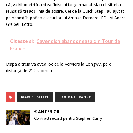
câțiva kilometri înaintea finișului iar germanul Marcel Kittel a
reușit să treacă linia de sosire. Cei de la Quick-Step l-au ajutat
pe neamț în pofida atacurilor lui Arnaud Demare, FDJ, și Andre
Greipel, Lotto.
Citeste si:
Cavendish abandoneaza din Tour de
France
Etapa a treia va avea loc de la Verviers la Longwy, pe o
distanță de 212 kilometri.
MARCEL KITTEL
TOUR DE FRANCE
ANTERIOR
Contract record pentru Stephen Curry