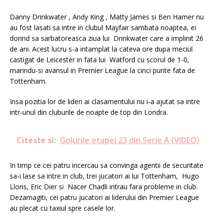
Danny Drinkwater , Andy King , Matty James si Ben Hamer nu
au fost lasati sa intre in clubul Mayfair sambata noaptea, ei
dorind sa sarbatoreasca ziua lui Drinkwater care a implinit 26
de ani. Acest lucru s-a intamplat la cateva ore dupa meciul
castigat de Leicester in fata lui Watford cu scorul de 1-0,
marindu-si avansul in Premier League la cinci punte fata de
Tottenham.
Insa pozitia lor de lideri ai clasamentului nu i-a ajutat sa intre
intr-unul din cluburile de noapte de top din Londra.
Citeste si:
Golurile etapei 23 din Serie A (VIDEO)
In timp ce cei patru incercau sa convinga agentii de securitate
sa-i lase sa intre in club, trei jucatori ai lui Tottenham, Hugo
Lloris, Eric Dier si Nacer Chadli intrau fara probleme in club.
Dezamagiti, cei patru jucatori ai liderului din Premier League
au plecat cu taxiul spre casele lor.