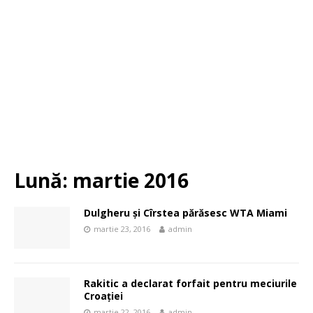
Lună:
martie 2016
Dulgheru și Cîrstea părăsesc WTA Miami
martie 23, 2016
admin
Rakitic a declarat forfait pentru meciurile
Croației
martie 22, 2016
admin