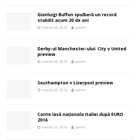
Gianluigi Buffon spulberă un record
stabilit acum 20 de ani
martie 20, 2016
admin
Derby-ul Manchester-ului: City v United
preview
martie 20, 2016
admin
Southampton v Liverpool preview
martie 20, 2016
admin
Conte lasă naționala Italiei după EURO
2016
martie 15, 2016
admin