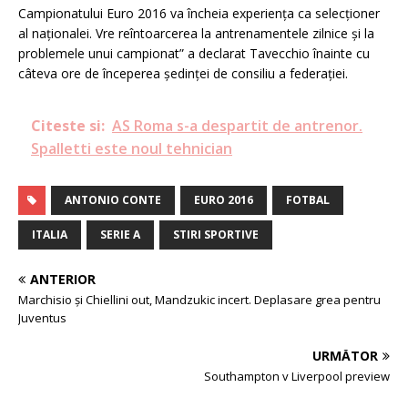
Campionatului Euro 2016 va încheia experiența ca selecționer
al naționalei. Vre reîntoarcerea la antrenamentele zilnice și la
problemele unui campionat” a declarat Tavecchio înainte cu
câteva ore de începerea ședinței de consiliu a federației.
Citeste si:
AS Roma s-a despartit de antrenor.
Spalletti este noul tehnician
ANTONIO CONTE
EURO 2016
FOTBAL
ITALIA
SERIE A
STIRI SPORTIVE
ANTERIOR
Marchisio și Chiellini out, Mandzukic incert. Deplasare grea pentru
Juventus
URMĂTOR
Southampton v Liverpool preview