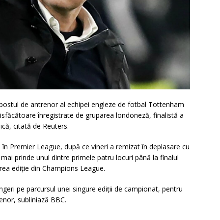
postul de antrenor al echipei engleze de fotbal Tottenham
tisfăcătoare înregistrate de gruparea londoneză, finalistă a
ică, citată de Reuters.
în Premier League, după ce vineri a remizat în deplasare cu
ai prinde unul dintre primele patru locuri până la finalul
oarea ediţie din Champions League.
ngeri pe parcursul unei singure ediţii de campionat, pentru
renor, subliniază BBC.