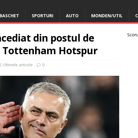
BASCHET
SPORTURI
AUTO
MONDEN/UTIL
C
cediat din postul de
Scorur
ei Tottenham Hotspur
l
,
Ultimele articole
0