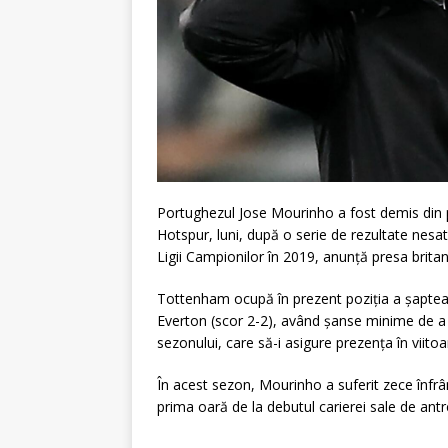
Portughezul Jose Mourinho a fost demis din 
Hotspur, luni, după o serie de rezultate nesa
Ligii Campionilor în 2019, anunţă presa britan
Tottenham ocupă în prezent poziţia a şaptea 
Everton (scor 2-2), având şanse minime de a m
sezonului, care să-i asigure prezenţa în viit
În acest sezon, Mourinho a suferit zece înfrâ
prima oară de la debutul carierei sale de ant