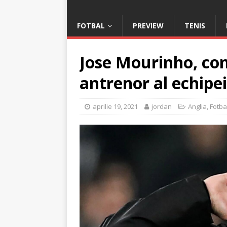
FOTBAL
PREVIEW
TENIS
Jose Mourinho, con
antrenor al echip
aprilie 19, 2021
jordan
Anglia
,
Fotba