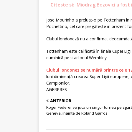
Citeste si:
Miodrag Bozovici a fost 
Jose Mourinho a preluat-o pe Tottenham în no
Pochettino, cel care pregăteşte în prezent f
Clubul londoneză nu a confirmat deocamdată
Tottenham este calificată în finala Cupei Ligi
duminică pe stadionul Wembley.
Clubul londonez se numără printre cele 1
luni dimineaţă crearea Super Ligii europene, 
Campionilor.
AGERPRES
ANTERIOR
Roger Federer va juca un singur turneu pe zgură
Geneva, înainte de Roland Garros