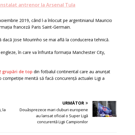
instalat antrenor la Arsenal Tula
iembrie 2019, când l-a înlocuit pe argentinianul Mauricio
ormaţia franceză Paris Saint-Germain.
 dacă Jose Mourinho se mai află la conducerea tehnică.
i engleze, în care va înfrunta formaţia Manchester City,
2 grupări de top
din fotbalul continental care au anunţat
o competiţie menită să facă concurenţă actualei Ligi a
URMĂTOR
, la
Douăsprezece mari cluburi europene
au lansat oficial o Super Ligă
concurentă Ligii Campionilor