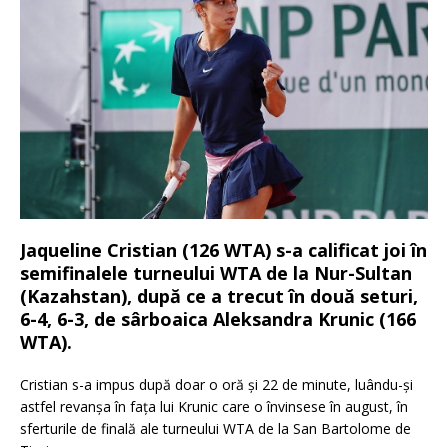
Jaqueline Cristian (126 WTA) s-a calificat joi în
semifinalele turneului WTA de la Nur-Sultan
(Kazahstan), după ce a trecut în două seturi,
6-4, 6-3, de sârboaica Aleksandra Krunic (166
WTA).
Cristian s-a impus după doar o oră şi 22 de minute, luându-şi
astfel revanşa în faţa lui Krunic care o învinsese în august, în
sferturile de finală ale turneului WTA de la San Bartolome de