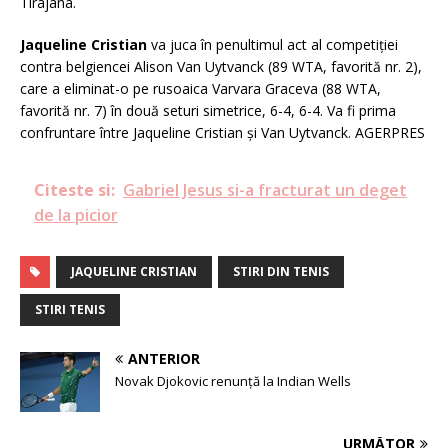
Tirajana.
Jaqueline Cristian
va juca în penultimul act al competiţiei
contra belgiencei Alison Van Uytvanck (89 WTA, favorită nr. 2),
care a eliminat-o pe rusoaica Varvara Graceva (88 WTA,
favorită nr. 7) în două seturi simetrice, 6-4, 6-4. Va fi prima
confruntare între Jaqueline Cristian şi Van Uytvanck. AGERPRES
Citeste si:
Gabriel Jesus si-a fracturat un deget
de la picior
JAQUELINE CRISTIAN
STIRI DIN TENIS
STIRI TENIS
ANTERIOR
Novak Djokovic renunță la Indian Wells
URMĂTOR