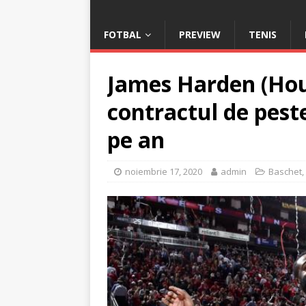
FOTBAL
PREVIEW
TENIS
James Harden (Hou
contractul de peste
pe an
noiembrie 17, 2020
admin
Baschet
,