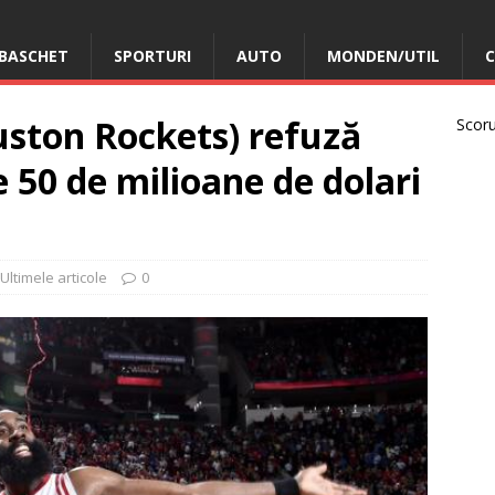
BASCHET
SPORTURI
AUTO
MONDEN/UTIL
C
ston Rockets) refuză
Scorur
 50 de milioane de dolari
Ultimele articole
0