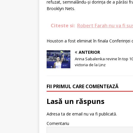
refuzat, semnalându-și dorința de a părăsi fr
Brooklyn Nets.
Citeste si:
Robert Farah nu va fi su
Houston a fost eliminat în finala Conferinței 
ANTERIOR
Arina Sabalenka revine în top 1
victoria de la Linz
FII PRIMUL CARE COMENTEAZĂ
Lasă un răspuns
Adresa ta de email nu va fi publicată.
Comentariu