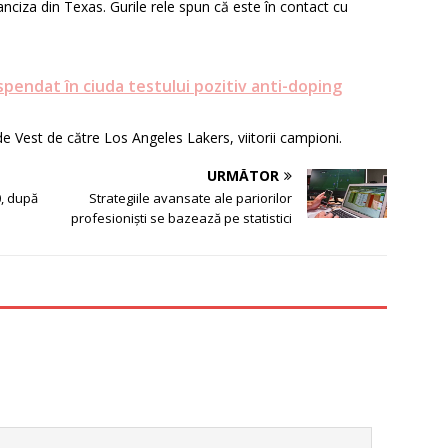
anciza din Texas.
Gurile rele spun că este
în contact cu
spendat în ciuda testului pozitiv anti-doping
de Vest de către Los Angeles Lakers, viitorii campioni.
URMĂTOR
0, după
Strategiile avansate ale pariorilor
profesioniști se bazează pe statistici