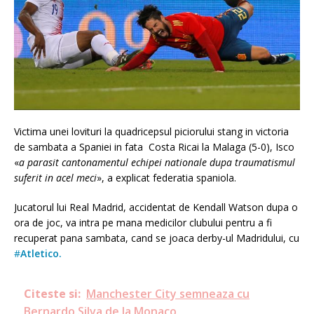
Victima unei lovituri la quadricepsul piciorului stang in victoria
de sambata a Spaniei in fata Costa Ricai la Malaga (5-0), Isco
«
a parasit cantonamentul echipei nationale dupa traumatismul
suferit in acel meci
», a explicat federatia spaniola.
Jucatorul lui Real Madrid, accidentat de Kendall Watson dupa o
ora de joc, va intra pe mana medicilor clubului pentru a fi
recuperat pana sambata, cand se joaca derby-ul Madridului, cu
#
Atletico.
Citeste si:
Manchester City semneaza cu
Bernardo Silva de la Monaco