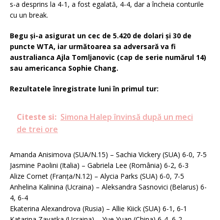
s-a desprins la 4-1, a fost egalată, 4-4, dar a încheia conturile
cu un break.
Begu şi-a asigurat un cec de 5.420 de dolari şi 30 de
puncte WTA, iar următoarea sa adversară va fi
australianca Ajla Tomljanovic (cap de serie numărul 14)
sau americanca Sophie Chang.
Rezultatele înregistrate luni în primul tur:
Citeste si:
Simona Halep învinsă după un meci
de trei ore
Amanda Anisimova (SUA/N.15) – Sachia Vickery (SUA) 6-0, 7-5
Jasmine Paolini (Italia) – Gabriela Lee (România) 6-2, 6-3
Alize Cornet (Franţa/N.12) – Alycia Parks (SUA) 6-0, 7-5
Anhelina Kalinina (Ucraina) – Aleksandra Sasnovici (Belarus) 6-
4, 6-4
Ekaterina Alexandrova (Rusia) – Allie Kiick (SUA) 6-1, 6-1
Katarina Zavaţka (Ucraina) – Yue Yuan (China) 6-4, 6-2