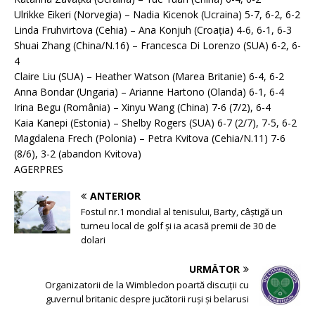
Ulrikke Eikeri (Norvegia) – Nadia Kicenok (Ucraina) 5-7, 6-2, 6-2
Linda Fruhvirtova (Cehia) – Ana Konjuh (Croaţia) 4-6, 6-1, 6-3
Shuai Zhang (China/N.16) – Francesca Di Lorenzo (SUA) 6-2, 6-
4
Claire Liu (SUA) – Heather Watson (Marea Britanie) 6-4, 6-2
Anna Bondar (Ungaria) – Arianne Hartono (Olanda) 6-1, 6-4
Irina Begu (România) – Xinyu Wang (China) 7-6 (7/2), 6-4
Kaia Kanepi (Estonia) – Shelby Rogers (SUA) 6-7 (2/7), 7-5, 6-2
Magdalena Frech (Polonia) – Petra Kvitova (Cehia/N.11) 7-6
(8/6), 3-2 (abandon Kvitova)
AGERPRES
ANTERIOR
Fostul nr.1 mondial al tenisului, Barty, câștigă un
turneu local de golf și ia acasă premii de 30 de
dolari
URMĂTOR
Organizatorii de la Wimbledon poartă discuții cu
guvernul britanic despre jucătorii ruși și belarusi