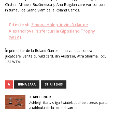
Cîrstea, Mihaela Buzărnescu și Ana Bogdan care vor concura
în turneul de Grand Slam de la Roland Garros.
Citeste si:
Simona Halep, învinsă clar de
Alexandrova în sferturi la Gippsland Trophy
(WTA)
În primul tur de la Roland Garros, Irina va juca contra
jucătoarei venite cu wild card, din Australia, Atra Sharma, locul
124 WTA.
IRINA BARA
STIRI TENIS
ANTERIOR
Ashleigh Barty și Iga Swiatek apar pe aceeași parte
a tabloului de la Roland Garros