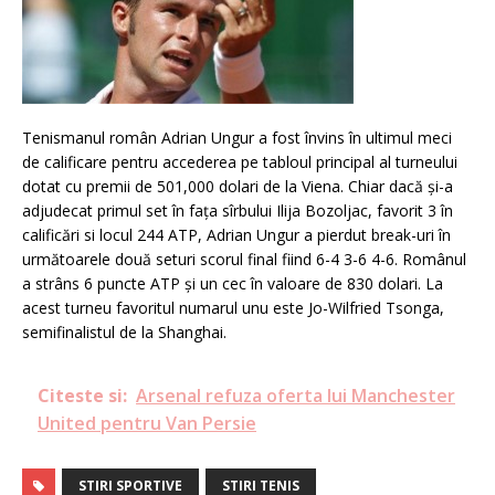
Tenismanul român Adrian Ungur a fost învins în ultimul meci
de calificare pentru accederea pe tabloul principal al turneului
dotat cu premii de 501,000 dolari de la Viena. Chiar dacă şi-a
adjudecat primul set în faţa sîrbului Ilija Bozoljac, favorit 3 în
calificări si locul 244 ATP, Adrian Ungur a pierdut break-uri în
următoarele două seturi scorul final fiind 6-4 3-6 4-6. Românul
a strâns 6 puncte ATP şi un cec în valoare de 830 dolari. La
acest turneu favoritul numarul unu este Jo-Wilfried Tsonga,
semifinalistul de la Shanghai.
Citeste si:
Arsenal refuza oferta lui Manchester
United pentru Van Persie
STIRI SPORTIVE
STIRI TENIS