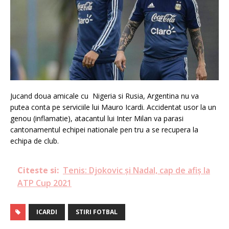
Jucand doua amicale cu Nigeria si Rusia, Argentina nu va
putea conta pe serviciile lui Mauro Icardi. Accidentat usor la un
genou (inflamatie), atacantul lui Inter Milan va parasi
cantonamentul echipei nationale pen tru a se recupera la
echipa de club.
Citeste si:
Tenis: Djokovic şi Nadal, cap de afiş la
ATP Cup 2021
ICARDI
STIRI FOTBAL