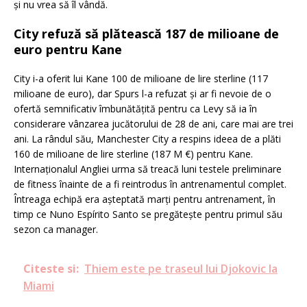
și nu vrea să îl vândă.
City refuză să plătească 187 de milioane de
euro pentru Kane
City i-a oferit lui Kane 100 de milioane de lire sterline (117
milioane de euro), dar Spurs l-a refuzat și ar fi nevoie de o
ofertă semnificativ îmbunătățită pentru ca Levy să ia în
considerare vânzarea jucătorului de 28 de ani, care mai are trei
ani. La rândul său, Manchester City a respins ideea de a plăti
160 de milioane de lire sterline (187 M €) pentru Kane.
Internaționalul Angliei urma să treacă luni testele preliminare
de fitness înainte de a fi reintrodus în antrenamentul complet.
Întreaga echipă era așteptată marți pentru antrenament, în
timp ce Nuno Espírito Santo se pregătește pentru primul său
sezon ca manager.
Citeste si:
Thiem este pe traseul lui Djokovic la
Miami