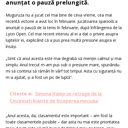
anunțat o pauză prelungită.
Muguruza nu a jucat cel mai bine de ceva vreme, cea mai
recentă victorie a avut loc în februarie. Jucătoarea spaniolă a
anunțat o pauză de la tenis în februarie, după înfrângerea de la
Lyon Open. Cel mai recent interviu al ei a dat o privire asupra
luptelor ei, explicând că a pus prea multă presiune asupra ei
însăși.
„Simt că anul acesta este mai degrabă să mențin calmul și mai
simplu. Anul trecut m-am pus sub o presiune mare, spunându-
mi să continui să rămân în vârf tot timpul. Asta cu siguranță nu
m-a ajutat, și a fost un pic de luptă”.
Citeste si:
Simona Halep se retrage de la
Cincinnati înainte de începerea meciului
„Anul acesta, da, clasamentul este important – am fost la
toate clasamentele posibile – dar asta nu mai este prioritatea