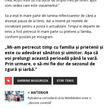
mea. Acum este să mă bucur de timpul meu pe teren, apoi
vom vedea care este clasamentul.”
Ea a ieșit în mare parte din lumina reflectoarelor de când a
anunțat pauza de la tenis, dar a revenit pe rețelele de
socializare pentru a posta o actualizare. Timpul ei departe de
tenis a fost petrecut în mare parte cu prietenii și familia,
conform postării pe Instagram.
„Mi-am petrecut timp cu familia și prietenii și
este cu adevărat sănătos și uimitor. Așa că
voi prelungi această perioadă până la vară.
Prin urmare, o să-mi fie dor de sezonul de
zgură și iarbă.”
GARBINE MUGURUZA
STIRI TENIS
ANTERIOR
Rybakina consideră că la Wimbledon este o
„decizie corectă”