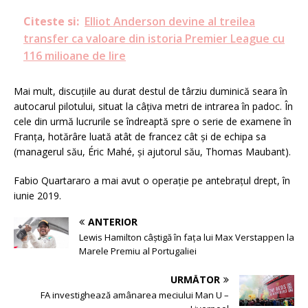
Citeste si:
Elliot Anderson devine al treilea
transfer ca valoare din istoria Premier League cu
116 milioane de lire
Mai mult, discuțiile au durat destul de târziu duminică seara în
autocarul pilotului, situat la câțiva metri de intrarea în padoc. În
cele din urmă lucrurile se îndreaptă spre o serie de examene în
Franța, hotărâre luată atât de francez cât și de echipa sa
(managerul său, Éric Mahé, și ajutorul său, Thomas Maubant).
Fabio Quartararo a mai avut o operație pe antebrațul drept, în
iunie 2019.
ANTERIOR
Lewis Hamilton câștigă în fața lui Max Verstappen la
Marele Premiu al Portugaliei
URMĂTOR
FA investighează amânarea meciului Man U –