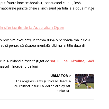
eput foarte bine tie-break-ul, conducând cu 3-0, însă
rmătoarele puncte cheie și închizând partida la a doua minge
 în sferturile de la Australian Open
i o revenire excelentă în formă după o perioadă mai dificilă
 pauză pentru sănătatea mentală. Ultimul ei titlu data din
de la Auckland a fost câștigat de
soțul Elinei Svitolina, Gaël
 masculin începând de luni.
URMĂTOR
Los Angeles Rams și Chicago Bears s-
au calificat în turul al doilea al play-off-
urilor NFL