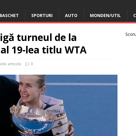
BASCHET
SPORTURI
AUTO
MONDEN/UTIL
C
tigă turneul de la
Scorur
al 19-lea titlu WTA
mele articole
0