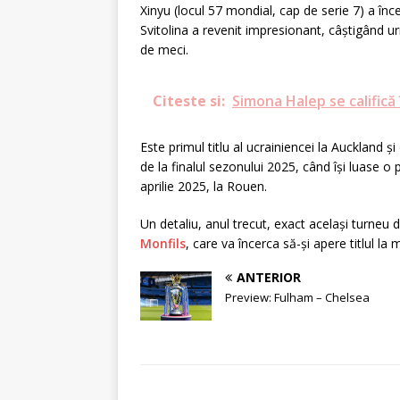
Xinyu (locul 57 mondial, cap de serie 7) a înc
Svitolina a revenit impresionant, câștigând u
de meci.
Citeste si:
Simona Halep se califică
Este primul titlu al ucrainiencei la Auckland ș
de la finalul sezonului 2025, când își luase o
aprilie 2025, la Rouen.
Un detaliu, anul trecut, exact același turneu 
Monfils
, care va încerca să-și apere titlul la
ANTERIOR
Preview: Fulham – Chelsea