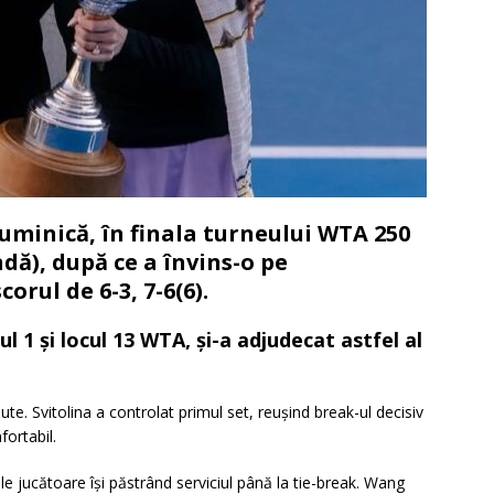
duminică, în finala turneului WTA 250
dă), după ce a învins-o pe
rul de 6-3, 7-6(6).
 1 și locul 13 WTA, și-a adjudecat astfel al
te. Svitolina a controlat primul set, reușind break-ul decisiv
fortabil.
le jucătoare își păstrând serviciul până la tie-break. Wang