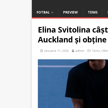
FOTBAL
PREVIEW
TENIS
Elina Svitolina câș
Auckland și obține 
ianuarie 11, 2026
admin
Tenis
,
Ulti