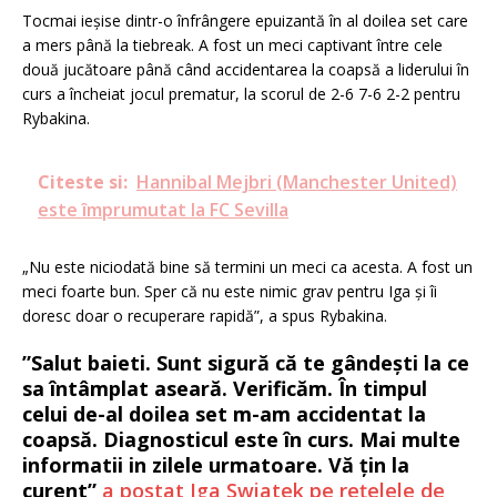
Tocmai ieșise dintr-o înfrângere epuizantă în al doilea set care
a mers până la tiebreak. A fost un meci captivant între cele
două jucătoare până când accidentarea la coapsă a liderului în
curs a încheiat jocul prematur, la scorul de 2-6 7-6 2-2 pentru
Rybakina.
Citeste si:
Hannibal Mejbri (Manchester United)
este împrumutat la FC Sevilla
„Nu este niciodată bine să termini un meci ca acesta. A fost un
meci foarte bun. Sper că nu este nimic grav pentru Iga și îi
doresc doar o recuperare rapidă”, a spus Rybakina.
”Salut baieti. Sunt sigură că te gândești la ce
sa întâmplat aseară. Verificăm. În timpul
celui de-al doilea set m-am accidentat la
coapsă. Diagnosticul este în curs. Mai multe
informatii in zilele urmatoare. Vă țin la
curent”
a postat Iga Swiatek pe rețelele de