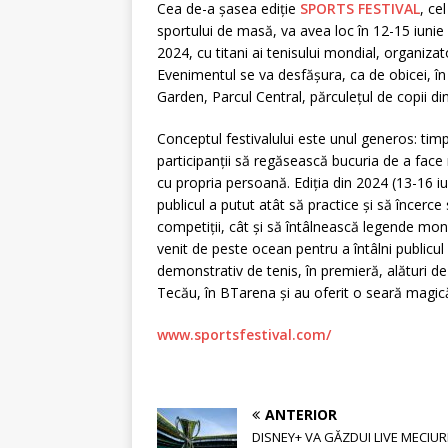
Cea de-a șasea ediție
SPORTS FESTIVAL
, ce
sportului de masă, va avea loc în 12-15 iunie
2024, cu titani ai tenisului mondial, organizato
Evenimentul se va desfășura, ca de obicei, în
Garden, Parcul Central, părculețul de copii di
Conceptul festivalului este unul generos: timp
participanții să regăsească bucuria de a face
cu propria persoană. Ediția din 2024 (13-16 iu
publicul a putut atât să practice și să încerc
competiții, cât și să întâlnească legende mond
venit de peste ocean pentru a întâlni publicul
demonstrativ de tenis, în premieră, alături d
Tecău, în BTarena și au oferit o seară magic
www.sportsfestival.com/
ANTERIOR
DISNEY+ VA GĂZDUI LIVE MECIURI