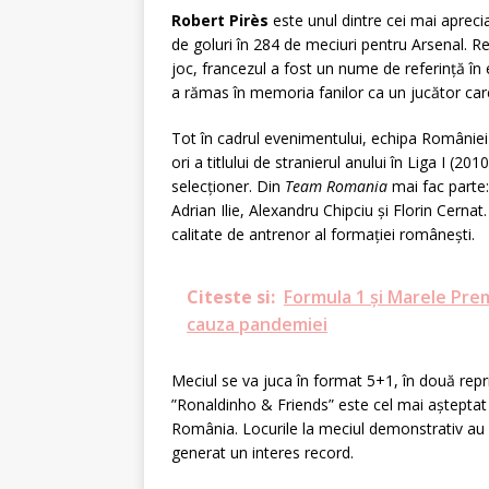
Robert Pirès
este unul dintre cei mai apreci
de goluri în 284 de meciuri pentru Arsenal. Rec
joc, francezul a fost un nume de referință în
a rămas în memoria fanilor ca un jucător car
Tot în cadrul evenimentului, echipa Românie
ori a titlului de stranierul anului în Liga I (201
selecționer. Din
Team Romania
mai fac parte
Adrian Ilie, Alexandru Chipciu și Florin Cernat
calitate de antrenor al formației românești.
Citeste si:
Formula 1 și Marele Prem
cauza pandemiei
Meciul se va juca în format 5+1, în două rep
”Ronaldinho & Friends” este cel mai așteptat
România. Locurile la meciul demonstrativ au 
generat un interes record.