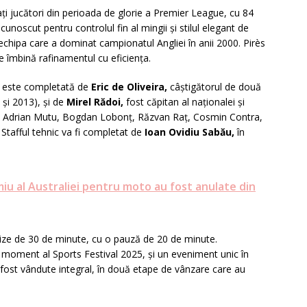
ați jucători din perioada de glorie a Premier League, cu 84
unoscut pentru controlul fin al mingii și stilul elegant de
 echipa care a dominat campionatul Angliei în anii 2000. Pirès
e îmbină rafinamentul cu eficiența.
i este completată de
Eric de Oliveira,
câștigătorul de două
0 și 2013), și de
Mirel Rădoi,
fost căpitan al naționalei și
: Adrian Mutu, Bogdan Lobonț, Răzvan Raț, Cosmin Contra,
. Stafful tehnic va fi completat de
Ioan Ovidiu Sabău,
în
iu al Australiei pentru moto au fost anulate din
rize de 30 de minute, cu o pauză de 20 de minute.
 moment al Sports Festival 2025, și un eveniment unic în
fost vândute integral, în două etape de vânzare care au