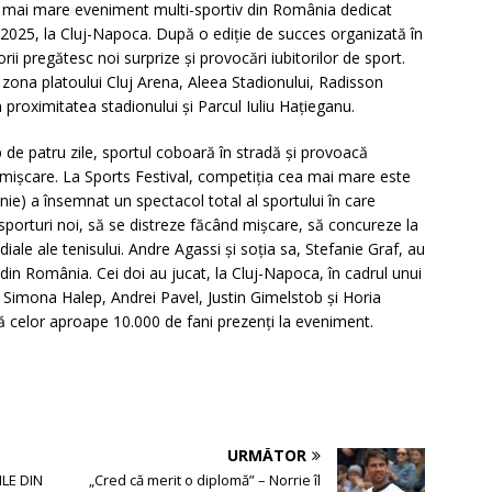
l mai mare eveniment multi-sportiv din România dedicat
 2025, la Cluj-Napoca. După o ediție de succes organizată în
rii pregătesc noi surprize și provocări iubitorilor de sport.
 zona platoului Cluj Arena, Aleea Stadionului, Radisson
n proximitatea stadionului și Parcul Iuliu Hațieganu.
 de patru zile, sportul coboară în stradă și provoacă
 mișcare. La Sports Festival, competiția cea mai mare este
nie) a însemnat un spectacol total al sportului în care
e sporturi noi, să se distreze făcând mișcare, să concureze la
iale ale tenisului. Andre Agassi și soția sa, Stefanie Graf, au
 din România. Cei doi au jucat, la Cluj-Napoca, în cadrul unui
e Simona Halep, Andrei Pavel, Justin Gimelstob și Horia
ă celor aproape 10.000 de fani prezenți la eveniment.
URMĂTOR
LE DIN
„Cred că merit o diplomă” – Norrie îl