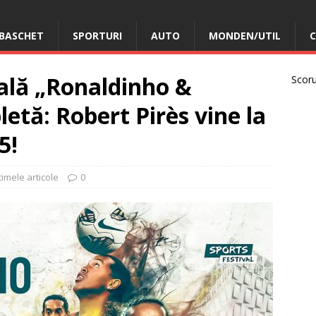
BASCHET
SPORTURI
AUTO
MONDEN/UTIL
C
ală „Ronaldinho &
Scorur
etă: Robert Pirès vine la
5!
timele articole
0