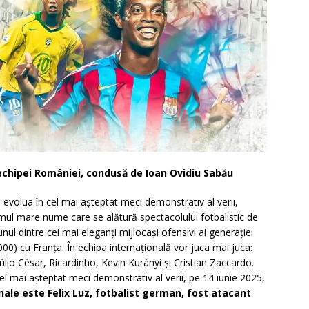
ă echipei României, condusă de Ioan Ovidiu Sabău
 evolua în cel mai așteptat meci demonstrativ al verii,
mul mare nume care se alătură spectacolului fotbalistic de
nul dintre cei mai eleganți mijlocași ofensivi ai generației
0) cu Franța. În echipa internațională vor juca mai juca:
lio César, Ricardinho, Kevin Kurányi și Cristian Zaccardo.
el mai așteptat meci demonstrativ al verii, pe 14 iunie 2025,
nale este Felix Luz, fotbalist german, fost atacant
.