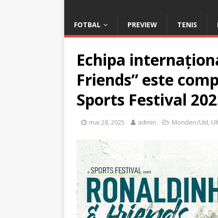
FOTBAL
PREVIEW
TENIS
Echipa internațion
Friends” este compl
Sports Festival 202
mai 28, 2025
admin
Monden/Util
,
Ul