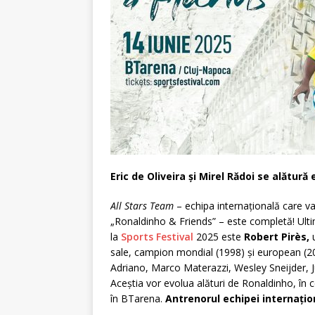
Eric de Oliveira și Mirel Rădoi se alătur
All Stars Team
– echipa internațională care va
„Ronaldinho & Friends” – este completă! Ulti
la
Sports Festival
2025 este
Robert Pirès,
u
sale, campion mondial (1998) și european (200
Adriano, Marco Materazzi, Wesley Sneijder, Jú
Aceștia vor evolua alături de Ronaldinho, în c
în BTarena.
Antrenorul echipei internațio