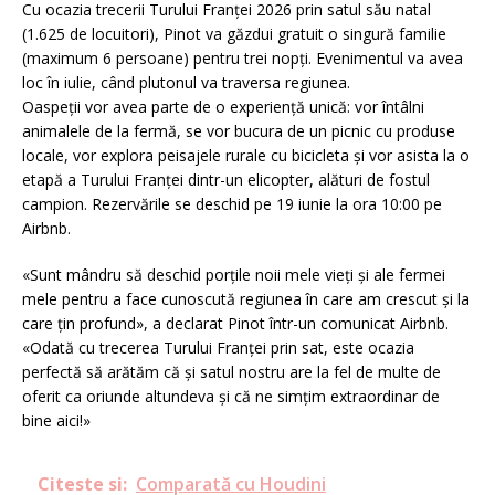
Cu ocazia trecerii Turului Franței 2026 prin satul său natal
(1.625 de locuitori), Pinot va găzdui gratuit o singură familie
(maximum 6 persoane) pentru trei nopți. Evenimentul va avea
loc în iulie, când plutonul va traversa regiunea.
Oaspeții vor avea parte de o experiență unică: vor întâlni
animalele de la fermă, se vor bucura de un picnic cu produse
locale, vor explora peisajele rurale cu bicicleta și vor asista la o
etapă a Turului Franței dintr-un elicopter, alături de fostul
campion. Rezervările se deschid pe 19 iunie la ora 10:00 pe
Airbnb.
«Sunt mândru să deschid porțile noii mele vieți și ale fermei
mele pentru a face cunoscută regiunea în care am crescut și la
care țin profund», a declarat Pinot într-un comunicat Airbnb.
«Odată cu trecerea Turului Franței prin sat, este ocazia
perfectă să arătăm că și satul nostru are la fel de multe de
oferit ca oriunde altundeva și că ne simțim extraordinar de
bine aici!»
Citeste si:
Comparată cu Houdini