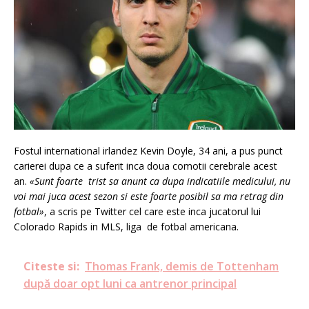
Fostul international irlandez Kevin Doyle, 34 ani, a pus punct
carierei dupa ce a suferit inca doua comotii cerebrale acest
an.
«Sunt foarte trist sa anunt ca dupa indicatiile medicului, nu
voi mai juca acest sezon si este foarte posibil sa ma retrag din
fotbal
»
, a scris pe Twitter cel care este inca jucatorul lui
Colorado Rapids in MLS, liga de fotbal americana.
Citeste si:
Thomas Frank, demis de Tottenham
după doar opt luni ca antrenor principal