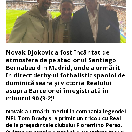
Novak Djokovic a fost încântat de
atmosfera de pe stadionul Santiago
Bernabeu din Madrid, unde a urmărit
în direct derby-ul fotbalistic spaniol de
duminică seara și victoria Realului
asupra Barcelonei înregistrată în
minutul 90 (3-2)!
Novak a urmărit meciul în compania legendei
NFL Tom Brady și a primit un tricou cu Real
de la președintele clubului Florentino Perez,
în timp ce acesta a postat și un videoclip și o