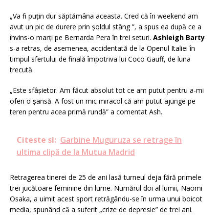
„Va fi puțin dur săptămâna aceasta. Cred că în weekend am
avut un pic de durere prin șoldul stâng ”, a spus ea după ce a
învins-o marți pe Bernarda Pera în trei seturi.
Ashleigh Barty
s-a retras, de asemenea, accidentată de la Openul Italiei în
timpul sfertului de finală împotriva lui Coco Gauff, de luna
trecută.
„Este sfâșietor. Am făcut absolut tot ce am putut pentru a-mi
oferi o șansă. A fost un mic miracol că am putut ajunge pe
teren pentru acea primă rundă” a comentat Ash.
Citeste si:
Garbine Muguruza se retrage în
ultima clipă de la Mutua Madrid
Retragerea tinerei de 25 de ani lasă turneul deja fără primele
trei jucătoare feminine din lume. Numărul doi al lumii, Naomi
Osaka, a uimit acest sport retrăgându-se în urma unui boicot
media, spunând că a suferit „crize de depresie” de trei ani.