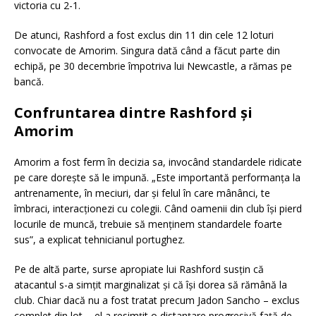
victoria cu 2-1.
De atunci, Rashford a fost exclus din 11 din cele 12 loturi
convocate de Amorim. Singura dată când a făcut parte din
echipă, pe 30 decembrie împotriva lui Newcastle, a rămas pe
bancă.
Confruntarea dintre Rashford și
Amorim
Amorim a fost ferm în decizia sa, invocând standardele ridicate
pe care dorește să le impună. „Este importantă performanța la
antrenamente, în meciuri, dar și felul în care mânânci, te
îmbraci, interacționezi cu colegii. Când oamenii din club își pierd
locurile de muncă, trebuie să menținem standardele foarte
sus”, a explicat tehnicianul portughez.
Pe de altă parte, surse apropiate lui Rashford susțin că
atacantul s-a simțit marginalizat și că își dorea să rămână la
club. Chiar dacă nu a fost tratat precum Jadon Sancho – exclus
complet din lot -, el a resimțit o distanțare progresivă față de