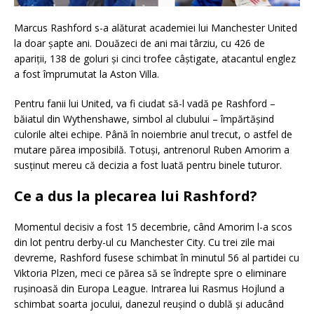
Marcus Rashford s-a alăturat academiei lui Manchester United
la doar șapte ani. Douăzeci de ani mai târziu, cu 426 de
apariții, 138 de goluri și cinci trofee câștigate, atacantul englez
a fost împrumutat la Aston Villa.
Pentru fanii lui United, va fi ciudat să-l vadă pe Rashford –
băiatul din Wythenshawe, simbol al clubului – împărtășind
culorile altei echipe. Până în noiembrie anul trecut, o astfel de
mutare părea imposibilă. Totuși, antrenorul Ruben Amorim a
susținut mereu că decizia a fost luată pentru binele tuturor.
Ce a dus la plecarea lui Rashford?
Momentul decisiv a fost 15 decembrie, când Amorim l-a scos
din lot pentru derby-ul cu Manchester City. Cu trei zile mai
devreme, Rashford fusese schimbat în minutul 56 al partidei cu
Viktoria Plzen, meci ce părea să se îndrepte spre o eliminare
rușinoasă din Europa League. Intrarea lui Rasmus Hojlund a
schimbat soarta jocului, danezul reușind o dublă și aducând