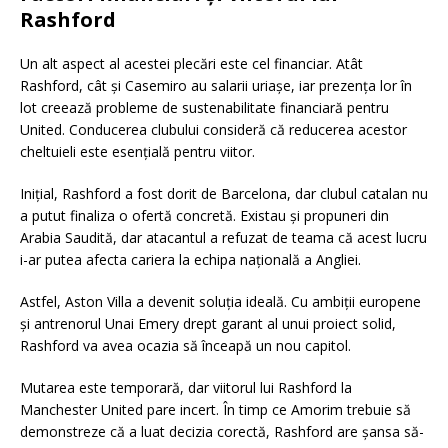
Rashford
Un alt aspect al acestei plecări este cel financiar. Atât
Rashford, cât și Casemiro au salarii uriașe, iar prezența lor în
lot creează probleme de sustenabilitate financiară pentru
United. Conducerea clubului consideră că reducerea acestor
cheltuieli este esențială pentru viitor.
Inițial, Rashford a fost dorit de Barcelona, dar clubul catalan nu
a putut finaliza o ofertă concretă. Existau și propuneri din
Arabia Saudită, dar atacantul a refuzat de teama că acest lucru
i-ar putea afecta cariera la echipa națională a Angliei.
Astfel, Aston Villa a devenit soluția ideală. Cu ambiții europene
și antrenorul Unai Emery drept garant al unui proiect solid,
Rashford va avea ocazia să înceapă un nou capitol.
Mutarea este temporară, dar viitorul lui Rashford la
Manchester United pare incert. În timp ce Amorim trebuie să
demonstreze că a luat decizia corectă, Rashford are șansa să-