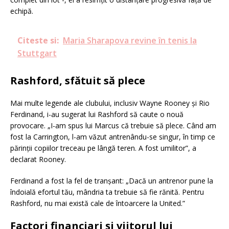
echipă.
Citeste si:
Maria Sharapova revine în tenis la
Stuttgart
Rashford, sfătuit să plece
Mai multe legende ale clubului, inclusiv Wayne Rooney și Rio
Ferdinand, i-au sugerat lui Rashford să caute o nouă
provocare. „I-am spus lui Marcus că trebuie să plece. Când am
fost la Carrington, l-am văzut antrenându-se singur, în timp ce
părinții copiilor treceau pe lângă teren. A fost umilitor”, a
declarat Rooney.
Ferdinand a fost la fel de tranșant: „Dacă un antrenor pune la
îndoială efortul tău, mândria ta trebuie să fie rănită. Pentru
Rashford, nu mai există cale de întoarcere la United.”
Factori financiari și viitorul lui