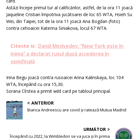
card.
Astăzi începe primul tur al calificărilor, astfel, de la ora 11 joacă
Jaqueline Cristian împotriva jucătoarei de loc 65 WTA, Hsieh Su
Wei, din Taipei, tot de la ora 11 joacă Ana Bogdan (foto)
contra cehoaicei Katerina Siniakova, locul 67 WTA.
Citeste si:
Daniil Medvedev: ”New York este în
inima” a declarat rusul după accederea în
semifinală
Irina Begu joacă contra rusoaicei Anna Kalinskaya, loc 104
WTA, începând cu ora 15,30.
Sorana Cîrstea a primit wild card pe tabloul principal.
ANTERIOR
Bianca Andreescu are covid și ratează Mutua Madrid
URMĂTOR
Începând cu 2022, la Wimbledon se va juca şi în prima