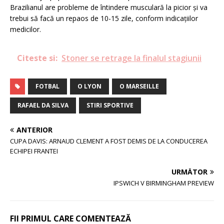
Brazilianul are probleme de întindere musculară la picior şi va
trebui să facă un repaos de 10-15 zile, conform indicaţiilor
medicilor.
Citeste si:
Stoner se retrage la finalul stagiunii
FOTBAL
O LYON
O MARSEILLE
RAFAEL DA SILVA
STIRI SPORTIVE
ANTERIOR
CUPA DAVIS: ARNAUD CLEMENT A FOST DEMIS DE LA CONDUCEREA
ECHIPEI FRANTEI
URMĂTOR
IPSWICH V BIRMINGHAM PREVIEW
FII PRIMUL CARE COMENTEAZĂ